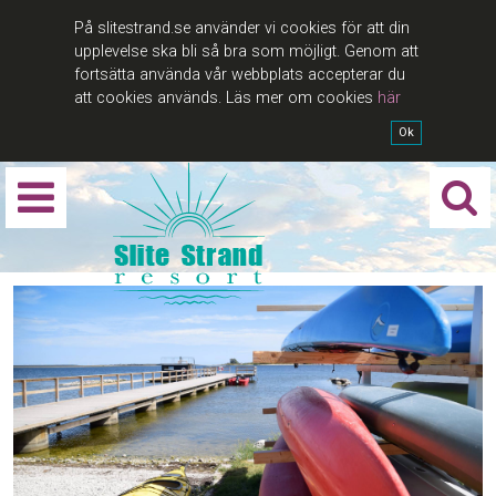
På slitestrand.se använder vi cookies för att din
upplevelse ska bli så bra som möjligt. Genom att
fortsätta använda vår webbplats accepterar du
att cookies används. Läs mer om cookies
här
Ok
Sök