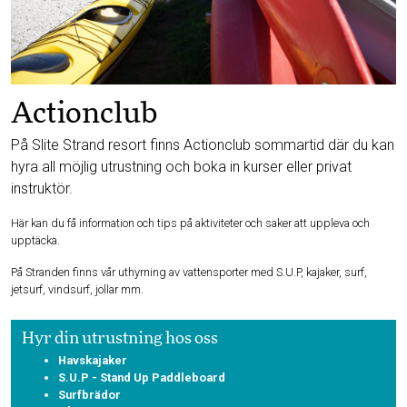
Actionclub
På Slite Strand resort finns Actionclub sommartid där du kan
hyra all möjlig utrustning och boka in kurser eller privat
instruktör.
Här kan du få information och tips på aktiviteter och saker att uppleva och
upptäcka.
På Stranden finns vår uthyrning av vattensporter med S.U.P, kajaker, surf,
jetsurf, vindsurf, jollar mm.
Hyr din utrustning hos oss
Havskajaker
S.U.P - Stand Up Paddleboard
Surfbrädor