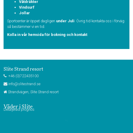
Våtdräkter
Vindsurf
Jollar
Sportcenter är öppet dagligen
under Juli
Övrig tid kontakta oss i förväg
så bestämmer vi en tid.
Kolla in vår
hemsida för bokning och kontakt
Slite Strand resort
+46 (0)722435100
info@slitestrand.se
Strandvägen, Slite Strand resort
Väder i Slite
Detaljerad prognos
Webbkamera Slite Strandby