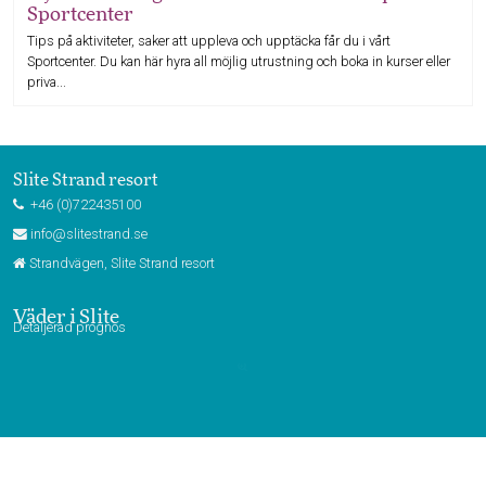
Sportcenter
Tips på aktiviteter, saker att uppleva och upptäcka får du i vårt
Sportcenter. Du kan här hyra all möjlig utrustning och boka in kurser eller
priva...
Slite Strand resort
+46 (0)722435100
info@slitestrand.se
Strandvägen, Slite Strand resort
Väder i Slite
Detaljerad prognos
Webbkamera Slite Strandby