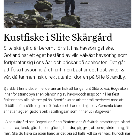
Kustfiske i Slite Skärgård
Slite skärgård är berömt för sitt fina havsöringsfiske,
Gotland har ett eget bestånd av vild välväxt havsöring som
fortplantar sig i öns åar och bäckar på senhösten. Det går
att fiska havsöring året runt men bäst är det höst, vinter &
vår, då tar man fisk direkt utanför dörren på Slite Strandby.
Självklart finns det en hel del annan fisk att fånga runt Slite också, Bogeviken
innanför strandbyn är en blandning av havsvik och insjö och håller flest
fiskearter av alla platser på ön. Sportfiskarna arbetar målmedvetet med att
förbättra förutsättningarna för fisken och har med hjälp av Cementa bland
annat anlagt en gäddfabrik i spillingsån som rinner ut i Bogeviken.
I Slite skärgård och Bogeviken finns förutom den åtråvärda havsöringen bland
annat: lax, torsk, gädda, horngädda, flundra, piggvar, abborre, strömming, ål
mm. Ska du fiska på egen hand är det bra att hålla koll på var, vad, hur och när