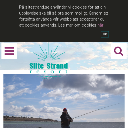
På slitestrand.se använder vi cookies för att din
upplevelse ska bli så bra som möjligt. Genom att
fortsätta använda vår webbplats accepterar du
att cookies används. Läs mer om cookies
här
Ok
Sök