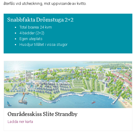
återfås vid utcheckning, mot uppvisande av kvitto.
Snabbfakta Drömstuga 2+2
Total boarea 24 kvm
4 bäddar (2+2)
Egen uteplats
Husdjur tillåtet i vissa stugor
Områdesskiss Slite Strandby
Ladda ner karta