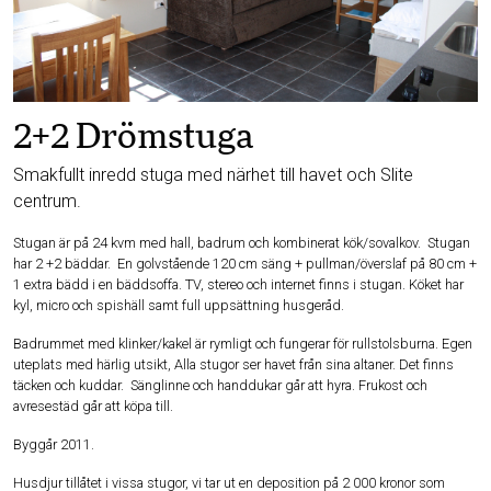
2+2 Drömstuga
Smakfullt inredd stuga med närhet till havet och Slite
centrum.
Stugan är på 24 kvm med hall, badrum och kombinerat kök/sovalkov. Stugan
har 2 +2 bäddar. En golvstående 120 cm säng + pullman/överslaf på 80 cm +
1 extra bädd i en bäddsoffa. TV, stereo och internet finns i stugan. Köket har
kyl, micro och spishäll samt full uppsättning husgeråd.
Badrummet med klinker/kakel är rymligt och fungerar för rullstolsburna. Egen
uteplats med härlig utsikt, Alla stugor ser havet från sina altaner. Det finns
täcken och kuddar. Sänglinne och handdukar går att hyra. Frukost och
avresestäd går att köpa till.
Byggår 2011.
Husdjur tillåtet i vissa stugor, vi tar ut en deposition på 2 000 kronor som