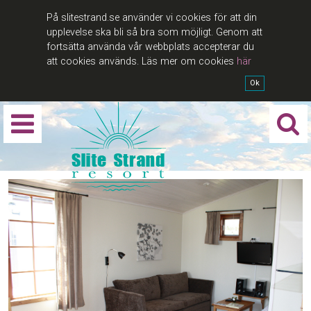
På slitestrand.se använder vi cookies för att din
upplevelse ska bli så bra som möjligt. Genom att
fortsätta använda vår webbplats accepterar du
att cookies används. Läs mer om cookies
här
Ok
Sök