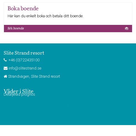
Boka boende
Här kan du enkelt boka och betala ditt boende.
Sök boende
Slite Strand resort
+46 (0)722435100
info@slitestrand.se
Strandvägen, Slite Strand resort
Väder i Slite
Detaljerad prognos
Webbkamera Slite Strandby